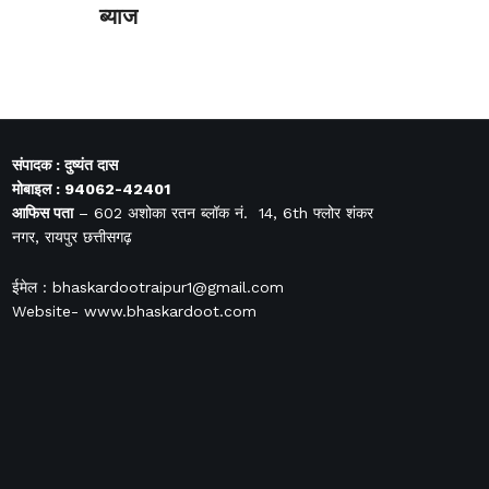
ब्याज
संपादक : दुष्यंत दास
मोबाइल : 94062-42401
आफिस
पता
– 602 अशोका रतन ब्लॉक नं. 14, 6th फ्लोर शंकर
नगर, रायपुर छत्तीसगढ़
ईमेल : bhaskardootraipur1@gmail.com
Website- www.bhaskardoot.com