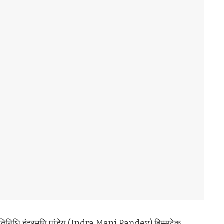
ी प्रतिनिधि इंद्रमणि पांडेय (Indra Mani Pandey) बिम्सटेक