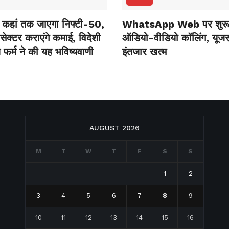
कहां तक जाएगा निफ्टी-50,
WhatsApp Web पर शुरू 
ेक्‍टर कराएंगे कमाई, विदेशी
ऑडियो-वीडियो कॉलिंग, यूजर्
 फर्म ने की यह भविष्‍यवाणी
इंतजार खत्म
AUGUST 2026
M
T
W
T
F
S
S
1
2
3
4
5
6
7
8
9
10
11
12
13
14
15
16