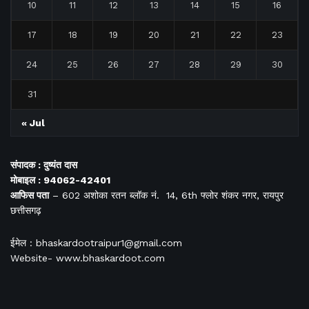
10
11
12
13
14
15
16
17
18
19
20
21
22
23
24
25
26
27
28
29
30
31
« Jul
संपादक : दुष्यंत दास
मोबाइल : 94062-42401
आफिस
पता
– 602 अशोका रतन ब्लॉक नं. 14, 6th फ्लोर शंकर नगर, रायपुर
छत्तीसगढ़
ईमेल : bhaskardootraipur1@gmail.com
Website- www.bhaskardoot.com