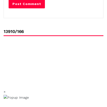
13910/166
×