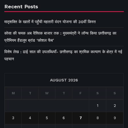
Recent Posts
मातृशक्ति के खातों में पहुँची महतारी वंदन योजना की 30वीं किस्त
कोसा की चमक अब वैश्विक बाजार तक : मुख्यमंत्री ने लॉन्च किया छत्तीसगढ़ का
प्रीमियम हैंडलूम ब्रांड ‘कोशल फैब’
विशेष लेख : ढाई साल की उपलब्धियाँ- छत्तीसगढ़ का श्रमिक कल्याण के क्षेत्र में नई
पहचान
AUGUST 2026
M
T
W
T
F
S
S
1
2
3
4
5
6
7
8
9