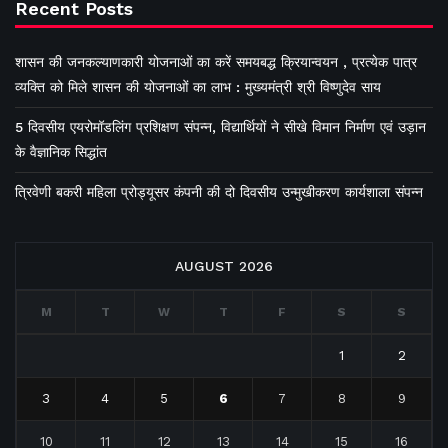
Recent Posts
शासन की जनकल्याणकारी योजनाओं का करें समयबद्ध क्रियान्वयन , प्रत्येक पात्र
व्यक्ति को मिले शासन की योजनाओं का लाभ : मुख्यमंत्री श्री विष्णुदेव साय
5 दिवसीय एयरोमॉडलिंग प्रशिक्षण संपन्न, विद्यार्थियों ने सीखे विमान निर्माण एवं उड़ान
के वैज्ञानिक सिद्धांत
त्रिवेणी बकरी महिला प्रोड्यूसर कंपनी की दो दिवसीय उन्मुखीकरण कार्यशाला संपन्न
AUGUST 2026
M
T
W
T
F
S
S
1
2
3
4
5
6
7
8
9
10
11
12
13
14
15
16