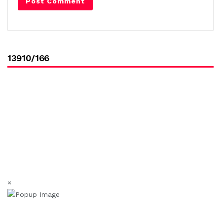
13910/166
×