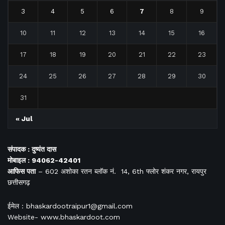
3
4
5
6
7
8
9
10
11
12
13
14
15
16
17
18
19
20
21
22
23
24
25
26
27
28
29
30
31
« Jul
संपादक : दुष्यंत दास
मोबाइल : 94062-42401
आफिस
पता
– 602 अशोका रतन ब्लॉक नं. 14, 6th फ्लोर शंकर नगर, रायपुर
छत्तीसगढ़
ईमेल : bhaskardootraipur1@gmail.com
Website- www.bhaskardoot.com