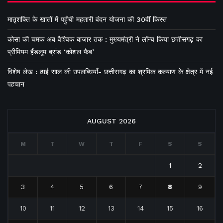
मातृशक्ति के खातों में पहुँची महतारी वंदन योजना की 30वीं किस्त
कोसा की चमक अब वैश्विक बाजार तक : मुख्यमंत्री ने लॉन्च किया छत्तीसगढ़ का
प्रीमियम हैंडलूम ब्रांड ‘कोशल फैब’
विशेष लेख : ढाई साल की उपलब्धियाँ- छत्तीसगढ़ का श्रमिक कल्याण के क्षेत्र में नई
पहचान
AUGUST 2026
M
T
W
T
F
S
S
1
2
3
4
5
6
7
8
9
10
11
12
13
14
15
16